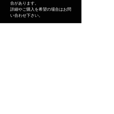
合があります。
詳細やご購入を希望の場合はお問
い合わせ下さい。
製品情報
対応：モスバーグ 590 散弾銃
ご購入に関して
カラー：ブラック・フラットダー
クアース・グレー・オレンジ
対応散弾銃所持許可取得者向けの
商品となります。
モスバーグ 590 散弾銃の操作性
販売時、所持許可のご提示をお願
を向上させるため、フロント/リ
い致します。
アのハンドストップが付いていま
FAQ
す。
併せて、各種M-LOKアクセサ
この商品に交換した際、全長や外
配送と返品について
リーが取付可能となります。
観が大きく変わる可能性がありま
利用規約
す。
プライバシーポリシー
その場合、交換及び改造証明書、
特定商取引法に基づく表記