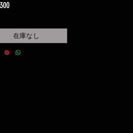
価
300
格
込み
在庫なし