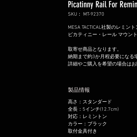
Picatinny Rail For Remin
SKU： MT-92370
MESA TACTICAL社製のレミン
ピカティニー・レール マウン
取寄せ商品となります。
納期まで約3か月程必要になる
詳細やご購入を希望の場合はお
製品情報
高さ：スタンダード
全長：5インチ(12.7cm)
対応：レミントン
カラー：ブラック
取付金具付き