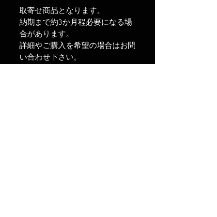
取寄せ商品となります。
納期まで約3か月程必要になる場
合があります。
詳細やご購入を希望の場合はお問
い合わせ下さい。
製品情報
高さ：レールマウント 4.5インチ
ご購入に関して
(11.5cm)、ショットシェル 4発
対応：モスバーグ 500
対応散弾銃所持許可取得者向けの
カラー：ブラック
商品となります。
販売時、所持許可のご提示をお願
い致します。
FAQ
商品ご使用にあたり、不明点があ
配送と返品について
る場合は
利用規約